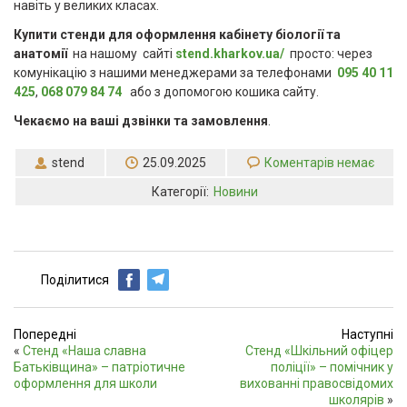
навіть у великих класах.
Купити стенди для оформлення кабінету біології та
анатомії
на нашому сайті
stend.kharkov.ua/
просто: через
комунікацію з нашими менеджерами за телефонами
095 40 11
425
,
068 079 84 74
або з допомогою кошика сайту.
Чекаємо на ваші дзвінки та замовлення
.
stend
25.09.2025
Коментарів немає
Категорії:
Новини
Поділитися
Попередні
Наступні
«
Стенд «Наша славна
Стенд «Шкільний офіцер
Батьківщина» – патріотичне
поліції» – помічник у
оформлення для школи
вихованні правосвідомих
школярів
»