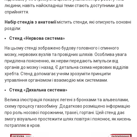
людини, навіть найскладніші теми стають доступними для
сприйняття.
Набір стендів з анатомії
містить стенди, які описують основні
розділи:
Стенд «Нервова система»
На цьому стенді зображено будову головного і спинного
мозку, нервових вузлів та провідних шляхів. Особлива увага
приділена поясненню, як нерви передають імпульси від
органів до мозку і назад. Є детальна схема нервових відділів
хребта. Стенд допомагає учням зрозуміти принципи
управління організмом і взаємодію між системами.
Стенд «Дихальна система»
Велика ілюстрація показує легені з бронхами та альвеолами,
схему процесу газообміну. Додатково розміщено інформацію
про роль носової порожнини, трахеї, гортані. Цей стенд дає
змогу візуально простежити шлях повітря і пояснює, як кисень
потрапляє в кров.