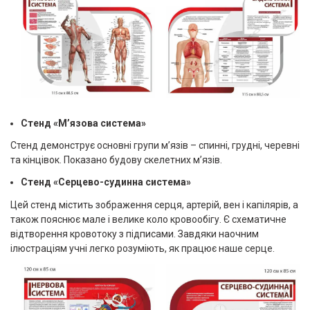
Стенд «М’язова система»
Стенд демонструє основні групи м’язів – спинні, грудні, черевні
та кінцівок. Показано будову скелетних м’язів.
Стенд «Серцево-судинна система»
Цей стенд містить зображення серця, артерій, вен і капілярів, а
також пояснює мале і велике коло кровообігу. Є схематичне
відтворення кровотоку з підписами. Завдяки наочним
ілюстраціям учні легко розуміють, як працює наше серце.