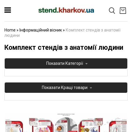
Home
»
Інформаційний вісник
»
Комплект стендів з анатомії
людини
Комплект стендів з анатомії людини
Показати
Категорії
Показати
Кращі товари