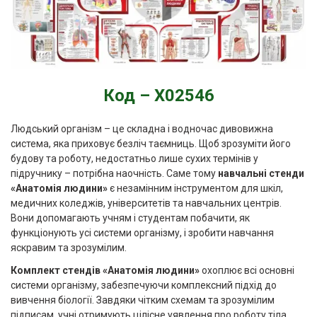
Код – Х02546
Людський організм – це складна і водночас дивовижна
система, яка приховує безліч таємниць. Щоб зрозуміти його
будову та роботу, недостатньо лише сухих термінів у
підручнику – потрібна наочність. Саме тому
навчальні стенди
«Анатомія людини»
є незамінним інструментом для шкіл,
медичних коледжів, університетів та навчальних центрів.
Вони допомагають учням і студентам побачити, як
функціонують усі системи організму, і зробити навчання
яскравим та зрозумілим.
Комплект стендів «Анатомія людини»
охоплює всі основні
системи організму, забезпечуючи комплексний підхід до
вивчення біології. Завдяки чітким схемам та зрозумілим
підписам, учні отримують цілісне уявлення про роботу тіла