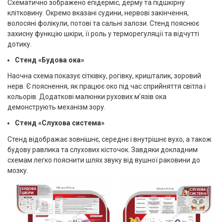
Схематично зображено епідерміс, дерму та підшкірну
клітковину. Окремо вказані судини, нервові закінчення,
волосяні фолікули, потові та сальні залози. Стенд пояснює
захисну функцію шкіри, її роль у терморегуляції та відчутті
дотику.
Стенд «Будова ока»
Наочна схема показує сітківку, рогівку, кришталик, зоровий
нерв. Є пояснення, як працює око під час сприйняття світла і
кольорів. Додаткові малюнки рухових м’язів ока
демонструють механізм зору.
Стенд «Слухова система»
Стенд відображає зовнішнє, середнє і внутрішнє вухо, а також
будову равлика та слухових кісточок. Завдяки докладним
схемам легко пояснити шлях звуку від вушної раковини до
мозку.