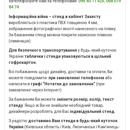
зателефонуйте нам за телефонами
095 40 11 425
,
068 079
84 74
Інформаційна війна – стенд в кабінет Захисту
виробляється з пластика ПВХ товщиною 4 мм,
зображення фотографічної якості нанесеного на плівку.
За бажанням стенд можна покрити захисною плівкою
(ламінація).
Для безпечного транспортування
у будь-який куточок
України
таблички і стенди упаковуються в щільний
гофрокартон.
Всі побажання, щодо дизайну, доставки та оплати, Ви
можете повідомити
при замовленні телефоном
або
написати в
графі “Нотатки до замовлення”
(при
замовленні через Інтернет).
За бажанням Ви можете
змінити розмір, колір, текст
стенду
. Якщо ж Ви не знайшли необхідний товар,
дизайнери розроблять для Вас
індивідуальний стенд.
З радістю
доставимо Вам стенди в будь-який куточок
України
(Київська область і Київ, Лисичанськ і Кам’янець-