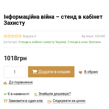
Інформаційна війна – стенд в кабінет
Захисту
Відгуки 0
Артикул:
Х02492
Категорії:
Стенди в кабінет захисту України
,
Стенди в клас безпеки
1018
грн
Додати в кошик
В обрані
До порівняння
Знайшли дешевше?
Є в наявності
Замовити в один клік
Слідкувати за ціною