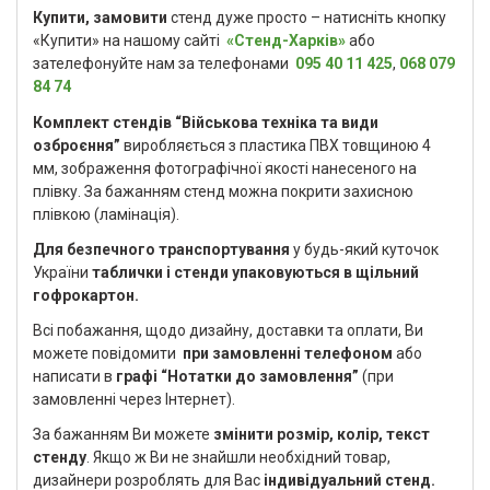
Купити, замовити
стенд дуже просто – натисніть кнопку
«Купити» на нашому сайті
«Стенд-Харків»
або
зателефонуйте нам за телефонами
095 40 11 425
,
068 079
84 74
Комплект стендів “Військова техніка та види
озброєння”
виробляється з пластика ПВХ товщиною 4
мм, зображення фотографічної якості нанесеного на
плівку. За бажанням стенд можна покрити захисною
плівкою (ламінація).
Для безпечного транспортування
у будь-який куточок
України
таблички і стенди упаковуються в щільний
гофрокартон.
Всі побажання, щодо дизайну, доставки та оплати, Ви
можете повідомити
при замовленні телефоном
або
написати в
графі “Нотатки до замовлення”
(при
замовленні через Інтернет).
За бажанням Ви можете
змінити розмір, колір, текст
стенду
. Якщо ж Ви не знайшли необхідний товар,
дизайнери розроблять для Вас
індивідуальний стенд.