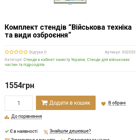
Комплект стендів “Військова техніка
та види озброєння”
Відгуки 0
Артикул:
Х02055
Категорії:
Стенди в кабінет захисту України
,
Стенди для військових
частин та підрозділів
1554
грн
Додати в кошик
В обрані
До порівняння
Знайшли дешевше?
Є в наявності
Замовити в один клік
Слідкувати за ціною