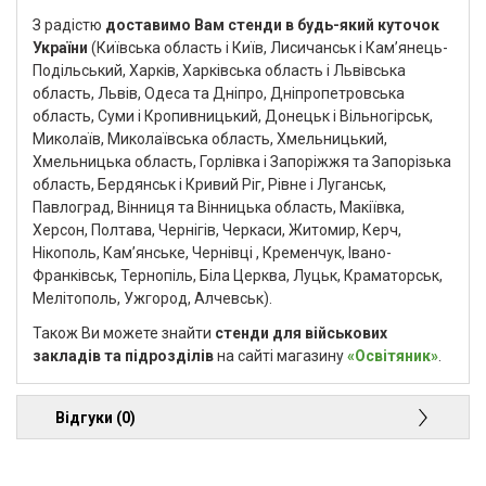
З радістю
доставимо Вам стенди в будь-який куточок
України
(Київська область і Київ, Лисичанськ і Кам’янець-
Подільський, Харків, Харківська область і Львівська
область, Львів, Одеса та Дніпро, Дніпропетровська
область, Суми і Кропивницький, Донецьк і Вільногірськ,
Миколаїв, Миколаївська область, Хмельницький,
Хмельницька область, Горлівка і Запоріжжя та Запорізька
область, Бердянськ і Кривий Ріг, Рівне і Луганськ,
Павлоград, Вінниця та Вінницька область, Макіївка,
Херсон, Полтава, Чернігів, Черкаси, Житомир, Керч,
Нікополь, Кам’янське, Чернівці , Кременчук, Івано-
Франківськ, Тернопіль, Біла Церква, Луцьк, Краматорськ,
Мелітополь, Ужгород, Алчевськ).
Також Ви можете знайти
стенди для військових
закладів та підрозділів
на сайті магазину
«Освітяник»
.
Відгуки (0)