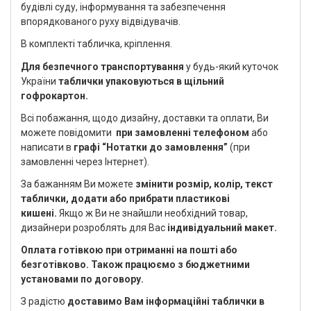
будівлі суду, інформування та забезпечення
впорядкованого руху відвідувачів.
В комплекті табличка, кріплення.
Для безпечного транспортування
у будь-який куточок
України
таблички упаковуються в щільний
гофрокартон.
Всі побажання, щодо дизайну, доставки та оплати, Ви
можете повідомити
при замовленні телефоном
або
написати в
графі “Нотатки до замовлення”
(при
замовленні через Інтернет).
За бажанням Ви можете
змінити розмір, колір, текст
таблички, додати або прибрати пластикові
кишені.
Якщо ж Ви не знайшли необхідний товар,
дизайнери розроблять для Вас
індивідуальний макет.
Оплата готівкою при отриманні на пошті або
безготівково. Також працюємо з бюджетними
установами по договору.
З радістю
доставимо Вам інформаційні таблички в