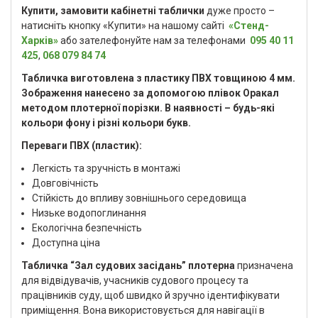
Купити, замовити кабінетні
таблички
дуже просто –
натисніть кнопку «Купити» на нашому сайті
«Стенд-
Харків»
або зателефонуйте нам за телефонами
095 40 11
425
,
068 079 84 74
Табличка виготовлена з пластику ПВХ товщиною 4 мм.
Зображення нанесено за допомогою плівок Оракал
методом плотерної порізки. В наявності – будь-які
кольори фону і різні кольори букв.
Переваги ПВХ (пластик):
Легкість та зручність в монтажі
Довговічність
Стійкість до впливу зовнішнього середовища
Низьке водопоглинання
Екологічна безпечність
Доступна ціна
Табличка “Зал судових засідань” плотерна
призначена
для відвідувачів, учасників судового процесу та
працівників суду, щоб швидко й зручно ідентифікувати
приміщення. Вона використовується для навігації в