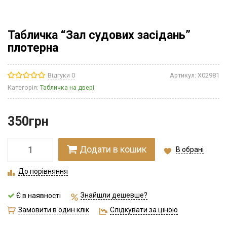
Табличка “Зал судових засідань”
плотерна
Відгуки 0
Артикул:
Х02981
Категорія:
Табличка на двері
350
грн
Додати в кошик
В обрані
До порівняння
Знайшли дешевше?
Є в наявності
Замовити в один клік
Слідкувати за ціною