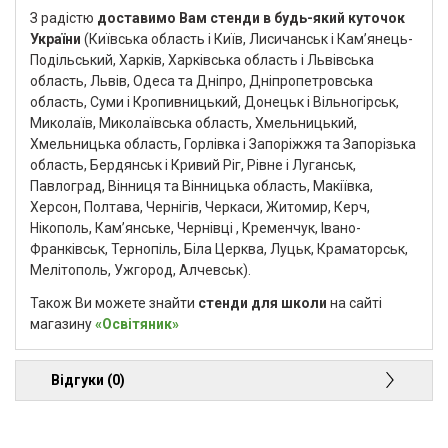
З радістю
доставимо Вам стенди в будь-який куточок
України
(Київська область і Київ, Лисичанськ і Кам’янець-
Подільський, Харків, Харківська область і Львівська
область, Львів, Одеса та Дніпро, Дніпропетровська
область, Суми і Кропивницький, Донецьк і Вільногірськ,
Миколаїв, Миколаївська область, Хмельницький,
Хмельницька область, Горлівка і Запоріжжя та Запорізька
область, Бердянськ і Кривий Ріг, Рівне і Луганськ,
Павлоград, Вінниця та Вінницька область, Макіївка,
Херсон, Полтава, Чернігів, Черкаси, Житомир, Керч,
Нікополь, Кам’янське, Чернівці , Кременчук, Івано-
Франківськ, Тернопіль, Біла Церква, Луцьк, Краматорськ,
Мелітополь, Ужгород, Алчевськ).
Також Ви можете знайти
стенди для школи
на сайті
магазину
«Освітяник»
Відгуки (0)