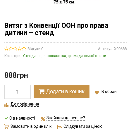
Витяг з Конвенції ООН про права
дитини – стенд
Відгуки 0
Артикул:
Х00688
Категорія:
Стенди з правознавства, громадянської освіти
888
грн
Додати в кошик
В обрані
До порівняння
Знайшли дешевше?
Є в наявності
Замовити в один клік
Слідкувати за ціною