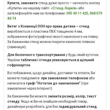
Купити, замовити
стенд дуже просто – натисніть кнопку
«Купити» на нашому сайті
«Стенд-Харків»
або
зателефонуйте нам за телефонами
095 40 11 425
,
068 079
84 74
Витяг з Конвенції ООН про права дитини – стенд
виробляється з пластика ПВХ товщиною 4 мм,
зображення фотографічної якості нанесеного на плівку.
За бажанням стенд можна покрити захисною плівкою
(ламінація).
Для безпечного транспортування
у будь-який куточок
України
таблички і стенди упаковуються в щільний
гофрокартон.
Всі побажання, щодо дизайну, доставки та оплати, Ви
можете повідомити
при замовленні телефоном
або
написати в
графі “Нотатки до замовлення”
(при
замовленні через Інтернет).
За бажанням Ви можете
змінити розмір, колір, текст
стенду
. Якщо ж Ви не знайшли необхідний товар,
дизайнери розроблять для Вас
індивідуальний стенд.